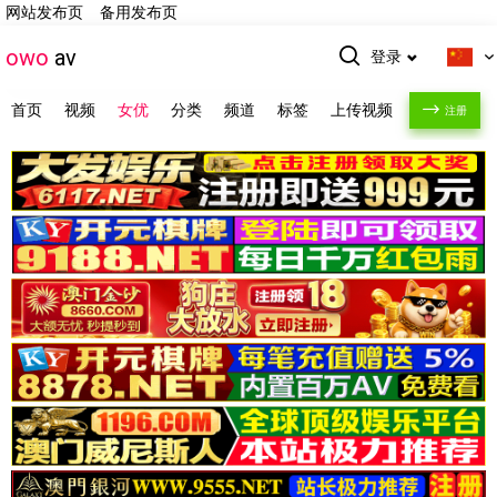
网站发布页
备用发布页
owo
av
登录
首页
视频
女优
分类
频道
标签
上传视频
注册