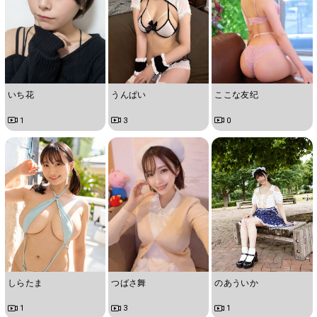
いち花
うんぱい
ここな友纪
1
3
0
しらたま
つばさ舞
のあういか
1
3
1