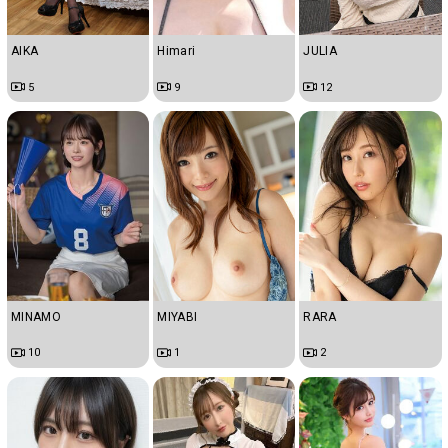
AIKA
Himari
JULIA
5
9
12
MINAMO
MIYABI
RARA
10
1
2