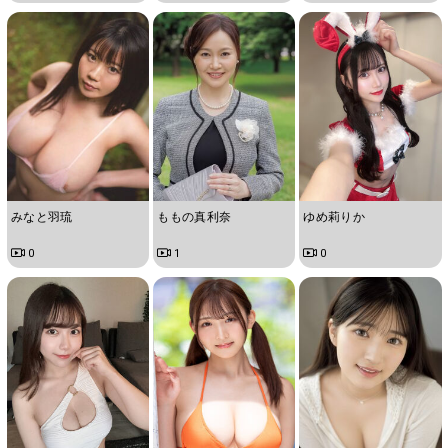
みなと羽琉
ももの真利奈
ゆめ莉りか
0
1
0